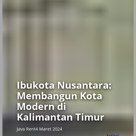
Ibukota Nusantara:
Membangun Kota
Modern di
Kalimantan Timur
Java Rent
4 Maret 2024
Artikel