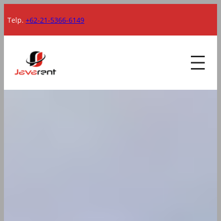
Lewati
Telp.
+62-21-5366-6149
ke
konten