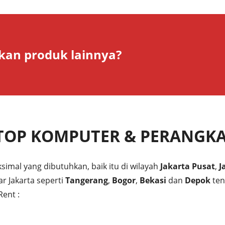
an produk lainnya?
TOP KOMPUTER & PERANGKA
mal yang dibutuhkan, baik itu di wilayah
Jakarta Pusat
,
J
tar Jakarta seperti
Tangerang
,
Bogor
,
Bekasi
dan
Depok
ten
ent :