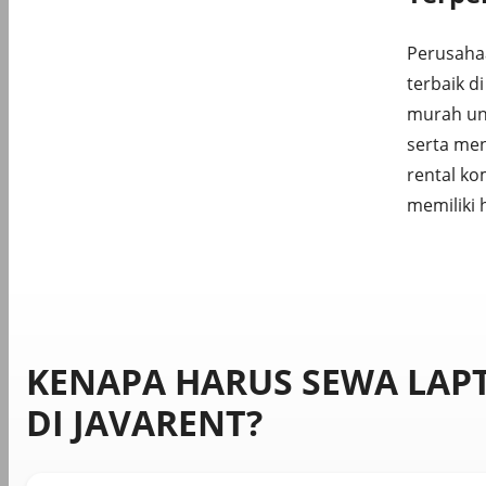
Perusaha
terbaik d
murah un
serta me
rental ko
memiliki 
KENAPA HARUS SEWA LAP
DI JAVARENT?