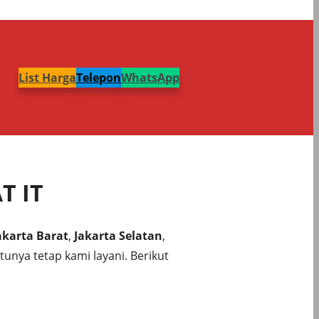
List Harga
Telepon
WhatsApp
T IT
akarta Barat
,
Jakarta Selatan
,
tunya tetap kami layani. Berikut