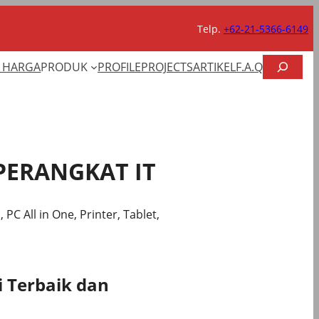
Telp.
+62-21-5366-6149
CARI
T HARGA
PRODUK
PROFILE
PROJECTS
ARTIKEL
F.A.Q
PERANGKAT IT
 PC All in One, Printer, Tablet,
 Terbaik dan