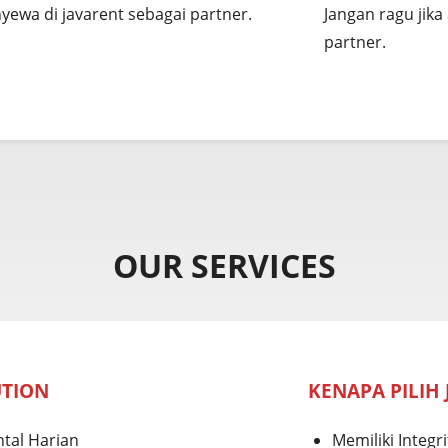
ewa di javarent sebagai partner.
Jangan ragu jik
partner.
OUR SERVICES
UTION
KENAPA PILIH
tal Harian
Memiliki Integ