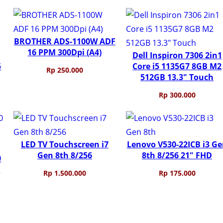
BROTHER ADS-1100W ADF
16 PPM 300Dpi (A4)
Dell Inspiron 7306 2in1
5
Core i5 1135G7 8GB M2
Rp
250.000
512GB 13.3″ Touch
Rp
300.000
LED TV Touchscreen i7
Lenovo V530-22ICB i3 G
Gen 8th 8/256
8th 8/256 21″ FHD
0
r
Rp
1.500.000
Rp
175.000