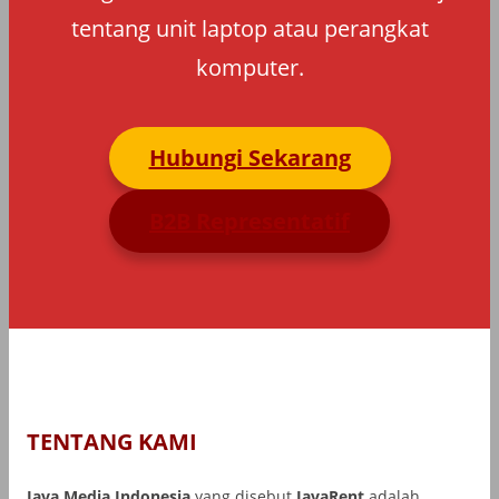
tentang unit laptop atau perangkat
komputer.
Hubungi Sekarang
B2B Representatif
TENTANG KAMI
Java Media Indonesia
yang disebut
JavaRent
adalah