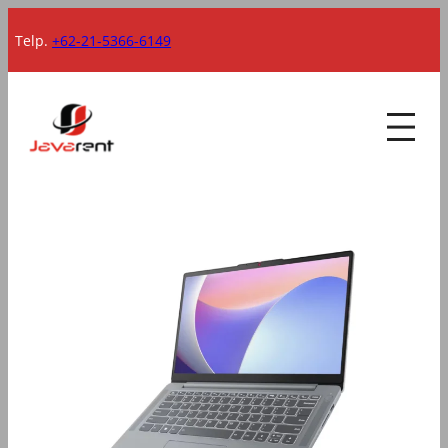
Lewati
Telp.
+62-21-5366-6149
ke
konten