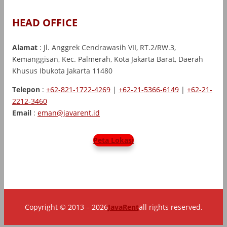
HEAD OFFICE
Alamat
: Jl. Anggrek Cendrawasih VII, RT.2/RW.3,
Kemanggisan, Kec. Palmerah, Kota Jakarta Barat, Daerah
Khusus Ibukota Jakarta 11480
Telepon
:
+62-821-1722-4269
|
+62-21-5366-6149
|
+62-21-
2212-3460
Email
:
eman@javarent.id
Peta Lokasi
Copyright © 2013 – 2026
JavaRent
all rights reserved.