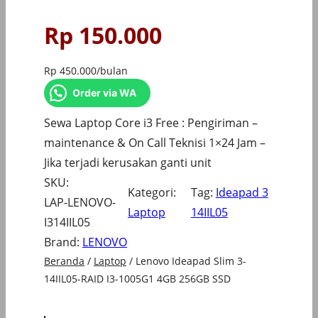
Rp
150.000
Rp
450.000
/bulan
Order via WA
Sewa Laptop Core i3 Free : Pengiriman –
maintenance & On Call Teknisi 1×24 Jam –
Jika terjadi kerusakan ganti unit
SKU:
Kategori:
Tag:
Ideapad 3
LAP-LENOVO-
Laptop
14IIL05
I314IIL05
Brand:
LENOVO
Beranda
/
Laptop
/ Lenovo Ideapad Slim 3-
14IIL05-RAID I3-1005G1 4GB 256GB SSD