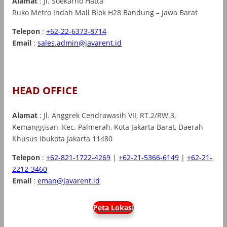
Alamat
: Jl. Soekarno Hatta
Ruko Metro Indah Mall Blok H28 Bandung – Jawa Barat
Telepon
:
+62-22-6373-8714
Email
:
sales.admin@javarent.id
HEAD OFFICE
Alamat
: Jl. Anggrek Cendrawasih VII, RT.2/RW.3,
Kemanggisan, Kec. Palmerah, Kota Jakarta Barat, Daerah
Khusus Ibukota Jakarta 11480
Telepon
:
+62-821-1722-4269
|
+62-21-5366-6149
|
+62-21-
2212-3460
Email
:
eman@javarent.id
Peta Lokasi