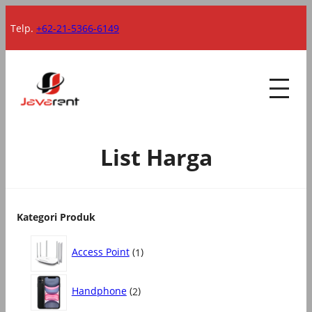
Lewati
Telp.
+62-21-5366-6149
ke
konten
List Harga
Kategori Produk
1
Access Point
1
P
r
2
o
Handphone
2
P
d