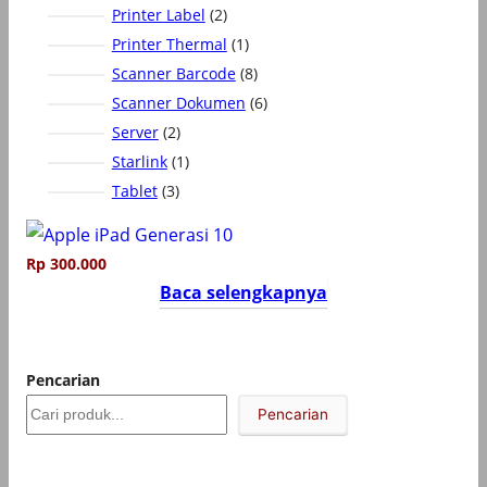
r
2
Printer Label
2
u
o
P
k
1
Printer Thermal
1
d
r
P
8
Scanner Barcode
8
u
o
r
P
6
Scanner Dokumen
6
k
d
o
r
P
2
Server
2
u
d
o
r
P
1
Starlink
1
k
u
d
o
r
P
3
Tablet
3
k
u
d
o
r
P
k
u
d
o
r
k
u
d
Rp
300.000
o
k
u
d
Baca selengkapnya
k
u
k
Pencarian
Pencarian