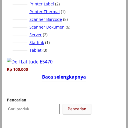
r
2
Printer Label
2
u
o
P
k
1
Printer Thermal
1
d
r
P
8
Scanner Barcode
8
u
o
r
P
6
Scanner Dokumen
6
k
d
o
r
P
2
Server
2
u
d
o
r
P
1
Starlink
1
k
u
d
o
r
P
3
Tablet
3
k
u
d
o
r
P
k
u
d
o
r
k
u
d
Rp
100.000
o
k
u
d
Baca selengkapnya
k
u
k
Pencarian
Pencarian