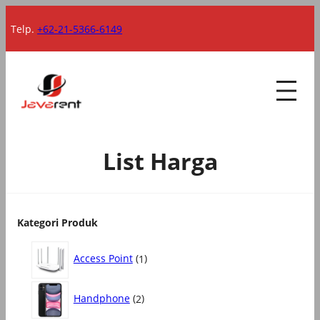
Lewati
Telp.
+62-21-5366-6149
ke
konten
List Harga
Kategori Produk
1
Access Point
1
P
r
2
o
Handphone
2
P
d