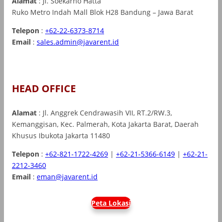
Alamat
: Jl. Soekarno Hatta
Ruko Metro Indah Mall Blok H28 Bandung – Jawa Barat
Telepon
:
+62-22-6373-8714
Email
:
sales.admin@javarent.id
HEAD OFFICE
Alamat
: Jl. Anggrek Cendrawasih VII, RT.2/RW.3,
Kemanggisan, Kec. Palmerah, Kota Jakarta Barat, Daerah
Khusus Ibukota Jakarta 11480
Telepon
:
+62-821-1722-4269
|
+62-21-5366-6149
|
+62-21-
2212-3460
Email
:
eman@javarent.id
Peta Lokasi