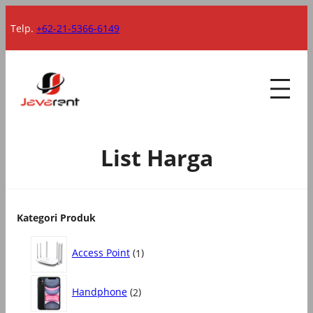
Lewati
Telp.
+62-21-5366-6149
ke
konten
List Harga
Kategori Produk
1
Access Point
1
P
r
2
o
Handphone
2
P
d