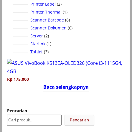
r
2
Printer Label
2
u
o
P
k
1
Printer Thermal
1
d
r
P
8
Scanner Barcode
8
u
o
r
P
6
Scanner Dokumen
6
k
d
o
r
P
2
Server
2
u
d
o
r
P
1
Starlink
1
k
u
d
o
r
P
3
Tablet
3
k
u
d
o
r
P
k
u
d
o
r
k
u
d
o
k
u
d
Rp
175.000
k
u
Baca selengkapnya
k
Pencarian
Pencarian