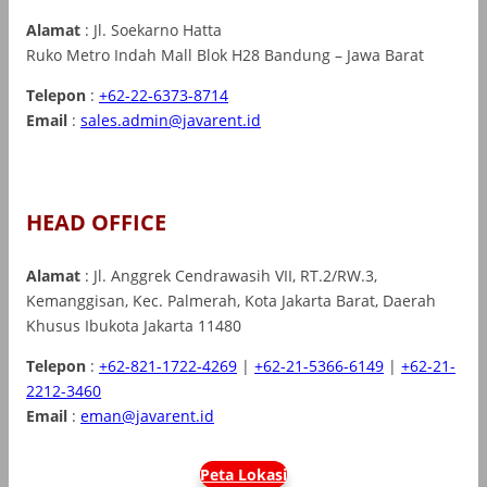
Alamat
: Jl. Soekarno Hatta
Ruko Metro Indah Mall Blok H28 Bandung – Jawa Barat
Telepon
:
+62-22-6373-8714
Email
:
sales.admin@javarent.id
HEAD OFFICE
Alamat
: Jl. Anggrek Cendrawasih VII, RT.2/RW.3,
Kemanggisan, Kec. Palmerah, Kota Jakarta Barat, Daerah
Khusus Ibukota Jakarta 11480
Telepon
:
+62-821-1722-4269
|
+62-21-5366-6149
|
+62-21-
2212-3460
Email
:
eman@javarent.id
Peta Lokasi