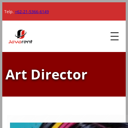
Lewati
Telp.
+62-21-5366-6149
ke
konten
Art Director