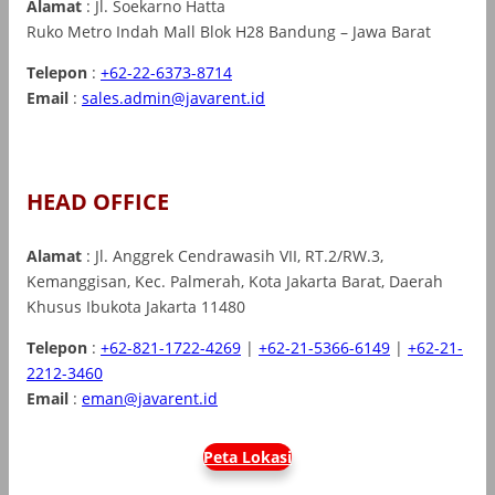
Alamat
: Jl. Soekarno Hatta
Ruko Metro Indah Mall Blok H28 Bandung – Jawa Barat
Telepon
:
+62-22-6373-8714
Email
:
sales.admin@javarent.id
HEAD OFFICE
Alamat
: Jl. Anggrek Cendrawasih VII, RT.2/RW.3,
Kemanggisan, Kec. Palmerah, Kota Jakarta Barat, Daerah
Khusus Ibukota Jakarta 11480
Telepon
:
+62-821-1722-4269
|
+62-21-5366-6149
|
+62-21-
2212-3460
Email
:
eman@javarent.id
Peta Lokasi