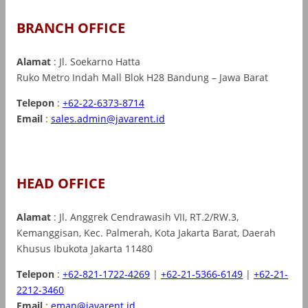
BRANCH OFFICE
Alamat
: Jl. Soekarno Hatta
Ruko Metro Indah Mall Blok H28 Bandung – Jawa Barat
Telepon
:
+62-22-6373-8714
Email
:
sales.admin@javarent.id
HEAD OFFICE
Alamat
: Jl. Anggrek Cendrawasih VII, RT.2/RW.3,
Kemanggisan, Kec. Palmerah, Kota Jakarta Barat, Daerah
Khusus Ibukota Jakarta 11480
Telepon
:
+62-821-1722-4269
|
+62-21-5366-6149
|
+62-21-
2212-3460
Email
:
eman@javarent.id