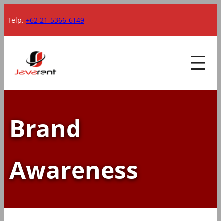
Lewati
Telp.
+62-21-5366-6149
ke
konten
Brand
Awareness