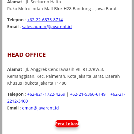
Alamat
: Jl. Soekarno Hatta
Ruko Metro Indah Mall Blok H28 Bandung – Jawa Barat
Telepon
:
+62-22-6373-8714
Email
:
sales.admin@javarent.id
HEAD OFFICE
Alamat
: Jl. Anggrek Cendrawasih VII, RT.2/RW.3,
Kemanggisan, Kec. Palmerah, Kota Jakarta Barat, Daerah
Khusus Ibukota Jakarta 11480
Telepon
:
+62-821-1722-4269
|
+62-21-5366-6149
|
+62-21-
2212-3460
Email
:
eman@javarent.id
Peta Lokasi