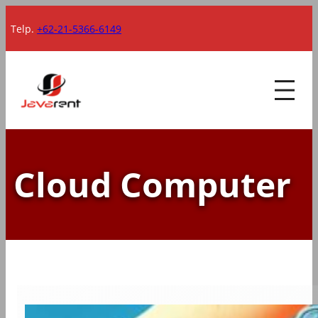
Lewati
Telp.
+62-21-5366-6149
ke
konten
Cloud Computer