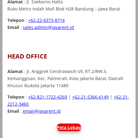
Alamat
: Jl. Soekarno Hatta
Ruko Metro Indah Mall Blok H28 Bandung – Jawa Barat
Telepon
:
+62-22-6373-8714
Email
:
sales.admin@javarent.id
HEAD OFFICE
Alamat
: Jl. Anggrek Cendrawasih VII, RT.2/RW.3,
Kemanggisan, Kec. Palmerah, Kota Jakarta Barat, Daerah
Khusus Ibukota Jakarta 11480
Telepon
:
+62-821-1722-4269
|
+62-21-5366-6149
|
+62-21-
2212-3460
Email
:
eman@javarent.id
Peta Lokasi