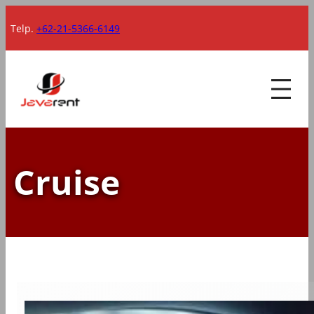
Lewati
Telp.
+62-21-5366-6149
ke
konten
Cruise