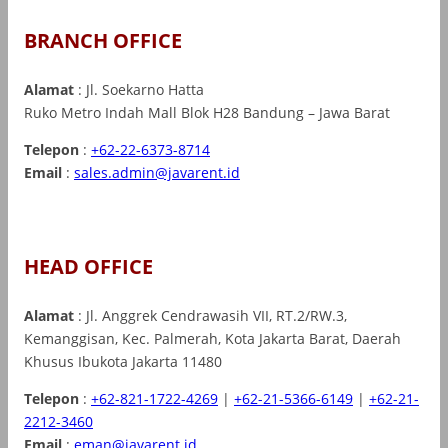
BRANCH OFFICE
Alamat
: Jl. Soekarno Hatta
Ruko Metro Indah Mall Blok H28 Bandung – Jawa Barat
Telepon
:
+62-22-6373-8714
Email
:
sales.admin@javarent.id
HEAD OFFICE
Alamat
: Jl. Anggrek Cendrawasih VII, RT.2/RW.3,
Kemanggisan, Kec. Palmerah, Kota Jakarta Barat, Daerah
Khusus Ibukota Jakarta 11480
Telepon
:
+62-821-1722-4269
|
+62-21-5366-6149
|
+62-21-
2212-3460
Email
:
eman@javarent.id