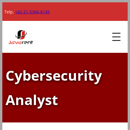
Lewati
Telp.
+62-21-5366-6149
ke
konten
Cybersecurity
Analyst