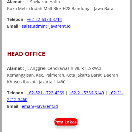
Alamat
: Jl. Soekarno Hatta
Ruko Metro Indah Mall Blok H28 Bandung – Jawa Barat
Telepon
:
+62-22-6373-8714
Email
:
sales.admin@javarent.id
HEAD OFFICE
Alamat
: Jl. Anggrek Cendrawasih VII, RT.2/RW.3,
Kemanggisan, Kec. Palmerah, Kota Jakarta Barat, Daerah
Khusus Ibukota Jakarta 11480
Telepon
:
+62-821-1722-4269
|
+62-21-5366-6149
|
+62-21-
2212-3460
Email
:
eman@javarent.id
Peta Lokasi