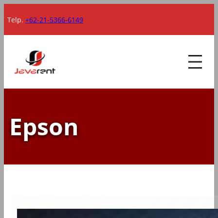
Lewati
Telp.
+62-21-5366-6149
ke
konten
Epson