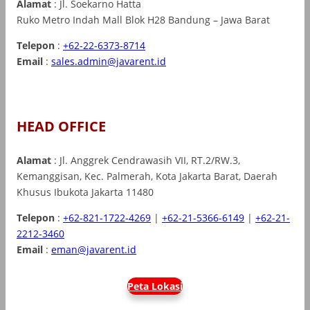
Alamat
: Jl. Soekarno Hatta
Ruko Metro Indah Mall Blok H28 Bandung – Jawa Barat
Telepon
:
+62-22-6373-8714
Email
:
sales.admin@javarent.id
HEAD OFFICE
Alamat
: Jl. Anggrek Cendrawasih VII, RT.2/RW.3,
Kemanggisan, Kec. Palmerah, Kota Jakarta Barat, Daerah
Khusus Ibukota Jakarta 11480
Telepon
:
+62-821-1722-4269
|
+62-21-5366-6149
|
+62-21-
2212-3460
Email
:
eman@javarent.id
Peta Lokasi