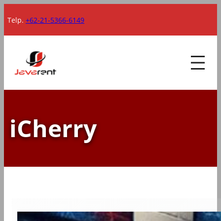
Lewati
Telp.
+62-21-5366-6149
ke
konten
iCherry