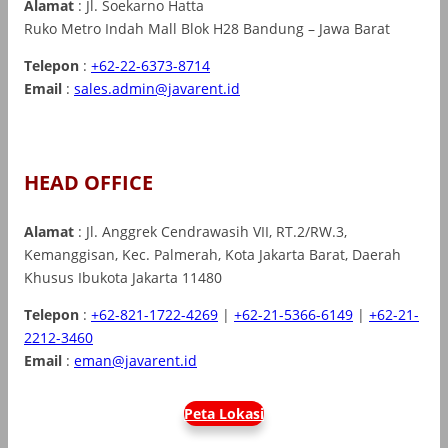
Alamat
: Jl. Soekarno Hatta
Ruko Metro Indah Mall Blok H28 Bandung – Jawa Barat
Telepon
:
+62-22-6373-8714
Email
:
sales.admin@javarent.id
HEAD OFFICE
Alamat
: Jl. Anggrek Cendrawasih VII, RT.2/RW.3,
Kemanggisan, Kec. Palmerah, Kota Jakarta Barat, Daerah
Khusus Ibukota Jakarta 11480
Telepon
:
+62-821-1722-4269
|
+62-21-5366-6149
|
+62-21-
2212-3460
Email
:
eman@javarent.id
Peta Lokasi