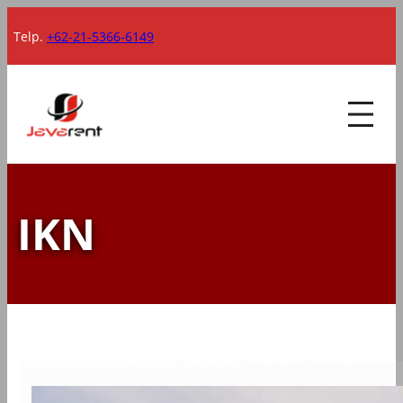
Lewati
Telp.
+62-21-5366-6149
ke
konten
IKN