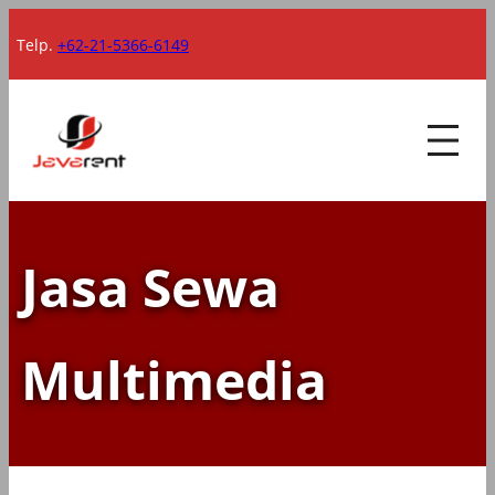
Lewati
Telp.
+62-21-5366-6149
ke
konten
Jasa Sewa
Multimedia