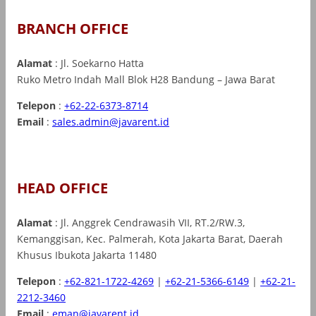
BRANCH OFFICE
Alamat
: Jl. Soekarno Hatta
Ruko Metro Indah Mall Blok H28 Bandung – Jawa Barat
Telepon
:
+62-22-6373-8714
Email
:
sales.admin@javarent.id
HEAD OFFICE
Alamat
: Jl. Anggrek Cendrawasih VII, RT.2/RW.3,
Kemanggisan, Kec. Palmerah, Kota Jakarta Barat, Daerah
Khusus Ibukota Jakarta 11480
Telepon
:
+62-821-1722-4269
|
+62-21-5366-6149
|
+62-21-
2212-3460
Email
:
eman@javarent.id