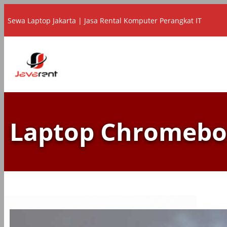
Lewati
Sewa Laptop Jakarta | Jasa Rental Komputer Perangkat IT
ke
konten
Laptop Chromeb