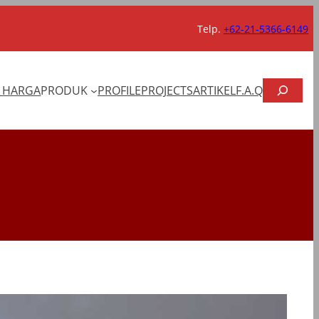
Telp.
+62-21-5366-6149
CARI
T HARGA
PRODUK
PROFILE
PROJECTS
ARTIKEL
F.A.Q