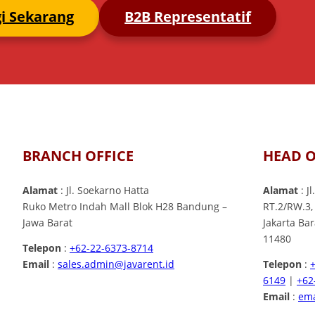
i Sekarang
B2B Representatif
BRANCH OFFICE
HEAD O
Alamat
: Jl. Soekarno Hatta
Alamat
: J
Ruko Metro Indah Mall Blok H28 Bandung –
RT.2/RW.3,
Jawa Barat
Jakarta Ba
11480
Telepon
:
+62-22-6373-8714
Email
:
sales.admin@javarent.id
Telepon
:
6149
|
+62
Email
:
ema