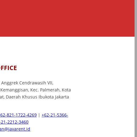
FFICE
l. Anggrek Cendrawasih VII,
 Kemanggisan, Kec. Palmerah, Kota
rat, Daerah Khusus Ibukota Jakarta
+62-821-1722-4269
|
+62-21-5366-
-21-2212-3460
n@javarent.id