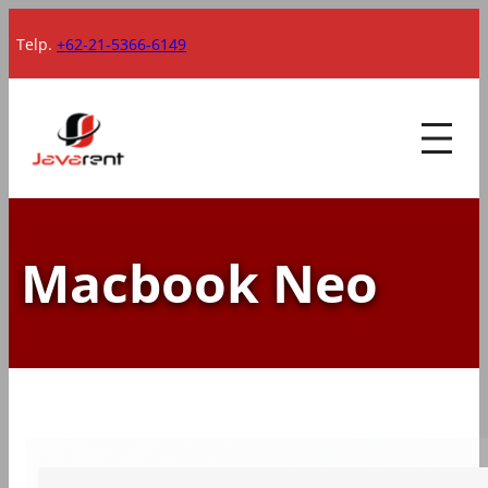
Lewati
Telp.
+62-21-5366-6149
ke
konten
Macbook Neo