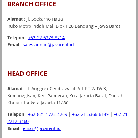
BRANCH OFFICE
Alamat
: Jl. Soekarno Hatta
Ruko Metro Indah Mall Blok H28 Bandung – Jawa Barat
Telepon
:
+62-22-6373-8714
Email
:
sales.admin@javarent.id
HEAD OFFICE
Alamat
: Jl. Anggrek Cendrawasih VII, RT.2/RW.3,
Kemanggisan, Kec. Palmerah, Kota Jakarta Barat, Daerah
Khusus Ibukota Jakarta 11480
Telepon
:
+62-821-1722-4269
|
+62-21-5366-6149
|
+62-21-
2212-3460
Email
:
eman@javarent.id