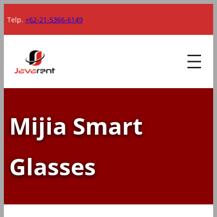
Lewati
Telp.
+62-21-5366-6149
ke
konten
Mijia Smart
Glasses