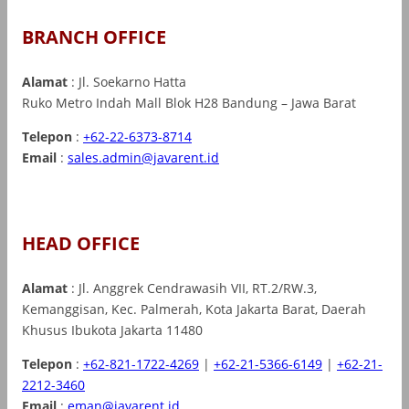
BRANCH OFFICE
Alamat
: Jl. Soekarno Hatta
Ruko Metro Indah Mall Blok H28 Bandung – Jawa Barat
Telepon
:
+62-22-6373-8714
Email
:
sales.admin@javarent.id
HEAD OFFICE
Alamat
: Jl. Anggrek Cendrawasih VII, RT.2/RW.3,
Kemanggisan, Kec. Palmerah, Kota Jakarta Barat, Daerah
Khusus Ibukota Jakarta 11480
Telepon
:
+62-821-1722-4269
|
+62-21-5366-6149
|
+62-21-
2212-3460
Email
:
eman@javarent.id