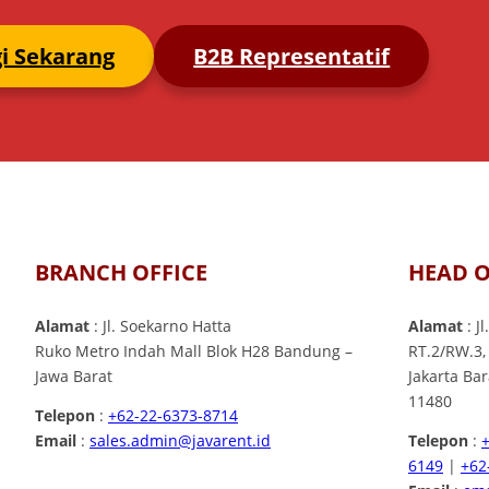
i Sekarang
B2B Representatif
BRANCH OFFICE
HEAD O
Alamat
: Jl. Soekarno Hatta
Alamat
: J
Ruko Metro Indah Mall Blok H28 Bandung –
RT.2/RW.3,
Jawa Barat
Jakarta Ba
11480
Telepon
:
+62-22-6373-8714
Email
:
sales.admin@javarent.id
Telepon
:
6149
|
+62