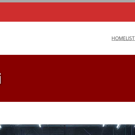
HOME
LIS
i