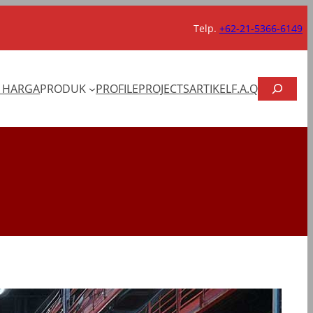
Telp.
+62-21-5366-6149
CARI
T HARGA
PRODUK
PROFILE
PROJECTS
ARTIKEL
F.A.Q