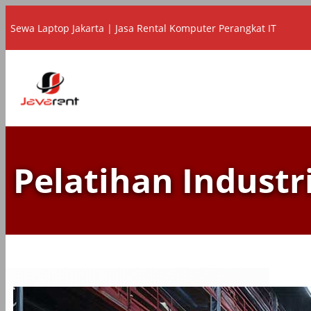
Lewati
Sewa Laptop Jakarta | Jasa Rental Komputer Perangkat IT
ke
konten
Pelatihan Industr