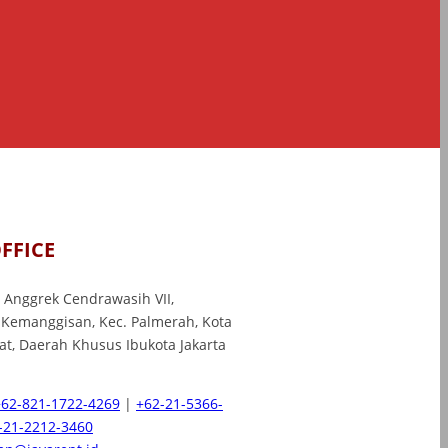
FFICE
l. Anggrek Cendrawasih VII,
 Kemanggisan, Kec. Palmerah, Kota
rat, Daerah Khusus Ibukota Jakarta
+62-821-1722-4269
|
+62-21-5366-
-21-2212-3460