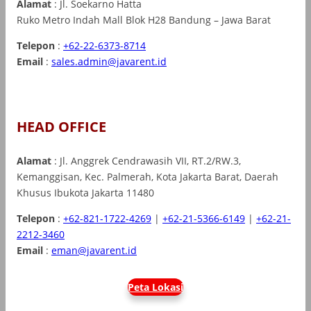
Alamat
: Jl. Soekarno Hatta
Ruko Metro Indah Mall Blok H28 Bandung – Jawa Barat
Telepon
:
+62-22-6373-8714
Email
:
sales.admin@javarent.id
HEAD OFFICE
Alamat
: Jl. Anggrek Cendrawasih VII, RT.2/RW.3,
Kemanggisan, Kec. Palmerah, Kota Jakarta Barat, Daerah
Khusus Ibukota Jakarta 11480
Telepon
:
+62-821-1722-4269
|
+62-21-5366-6149
|
+62-21-
2212-3460
Email
:
eman@javarent.id
Peta Lokasi