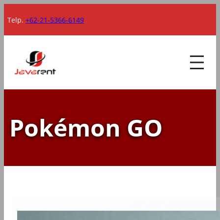
Lewati
Telp.
+62-21-5366-6149
ke
konten
Pokémon GO