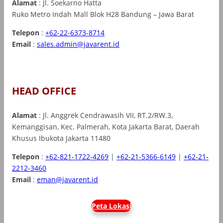
Alamat
: Jl. Soekarno Hatta
Ruko Metro Indah Mall Blok H28 Bandung – Jawa Barat
Telepon
:
+62-22-6373-8714
Email
:
sales.admin@javarent.id
HEAD OFFICE
Alamat
: Jl. Anggrek Cendrawasih VII, RT.2/RW.3,
Kemanggisan, Kec. Palmerah, Kota Jakarta Barat, Daerah
Khusus Ibukota Jakarta 11480
Telepon
:
+62-821-1722-4269
|
+62-21-5366-6149
|
+62-21-
2212-3460
Email
:
eman@javarent.id
Peta Lokasi