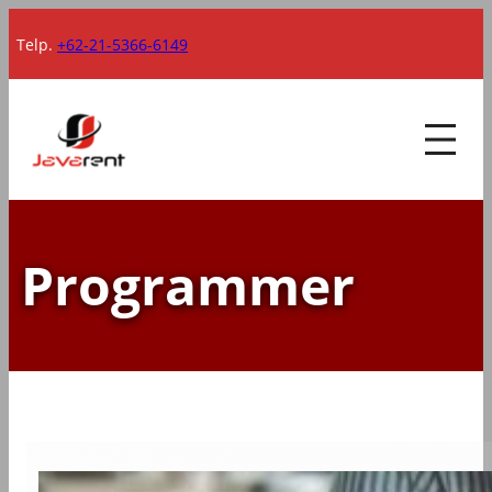
Lewati
Telp.
+62-21-5366-6149
ke
konten
Programmer