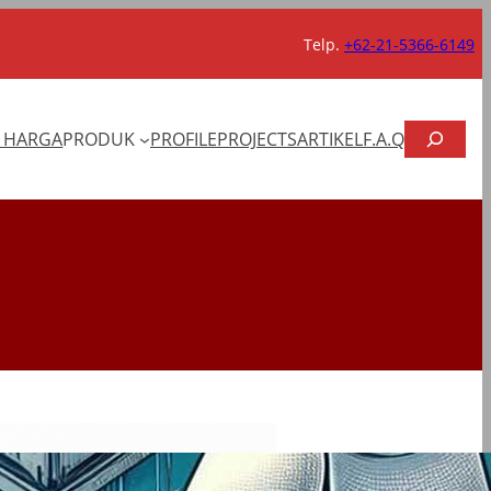
Telp.
+62-21-5366-6149
CARI
T HARGA
PRODUK
PROFILE
PROJECTS
ARTIKEL
F.A.Q