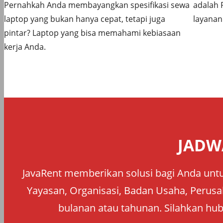
Pernahkah Anda membayangkan spesifikasi sewa
adalah 
laptop yang bukan hanya cepat, tetapi juga
layanan
pintar? Laptop yang bisa memahami kebiasaan
kerja Anda.
JADW
JavaRent memberikan solusi bagi Anda untu
Yayasan, Organisasi, Badan Usaha, Perusah
bulanan atau tahunan. Silahkan hub