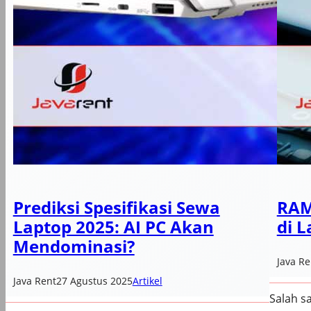
Prediksi Spesifikasi Sewa
RAM
Laptop 2025: AI PC Akan
di 
Mendominasi?
Java Re
Java Rent
27 Agustus 2025
Artikel
Salah s