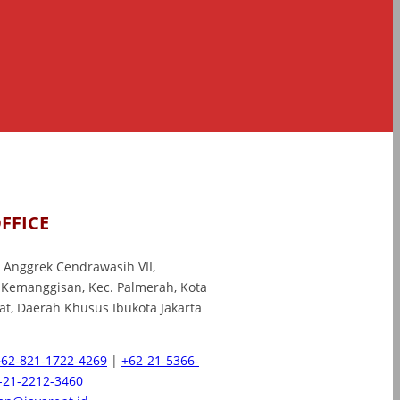
FFICE
l. Anggrek Cendrawasih VII,
 Kemanggisan, Kec. Palmerah, Kota
rat, Daerah Khusus Ibukota Jakarta
+62-821-1722-4269
|
+62-21-5366-
-21-2212-3460