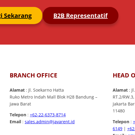
i Sekarang
B2B Representatif
BRANCH OFFICE
HEAD O
Alamat
: Jl. Soekarno Hatta
Alamat
: J
Ruko Metro Indah Mall Blok H28 Bandung –
RT.2/RW.3,
Jawa Barat
Jakarta Ba
11480
Telepon
:
+62-22-6373-8714
Email
:
sales.admin@javarent.id
Telepon
:
6149
|
+62