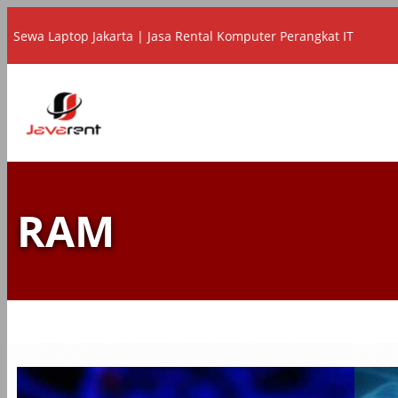
Lewati
Sewa Laptop Jakarta | Jasa Rental Komputer Perangkat IT
ke
konten
RAM