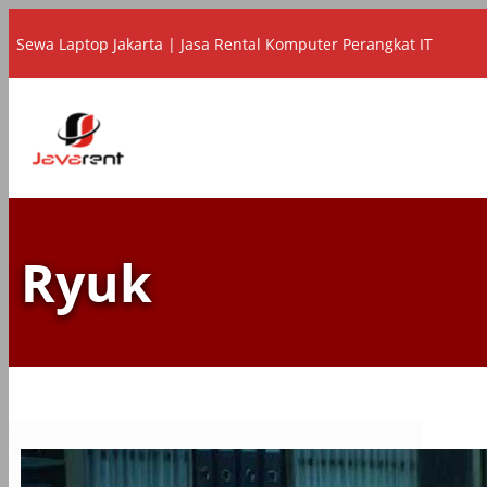
Lewati
Sewa Laptop Jakarta | Jasa Rental Komputer Perangkat IT
ke
konten
Ryuk