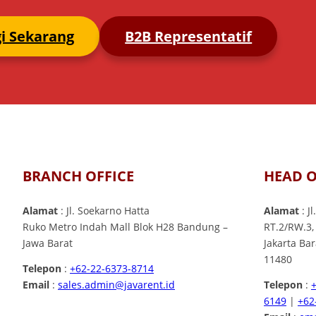
i Sekarang
B2B Representatif
BRANCH OFFICE
HEAD O
Alamat
: Jl. Soekarno Hatta
Alamat
: J
Ruko Metro Indah Mall Blok H28 Bandung –
RT.2/RW.3,
Jawa Barat
Jakarta Ba
11480
Telepon
:
+62-22-6373-8714
Email
:
sales.admin@javarent.id
Telepon
:
6149
|
+62