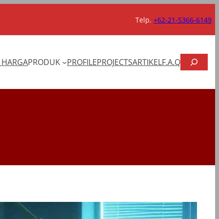
Telp.
+62-21-5366-6149
CARI
T HARGA
PRODUK
PROFILE
PROJECTS
ARTIKEL
F.A.Q