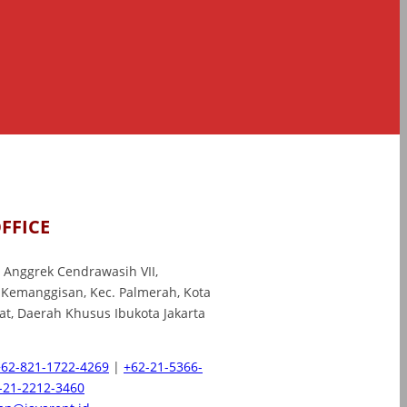
FFICE
l. Anggrek Cendrawasih VII,
 Kemanggisan, Kec. Palmerah, Kota
rat, Daerah Khusus Ibukota Jakarta
+62-821-1722-4269
|
+62-21-5366-
-21-2212-3460