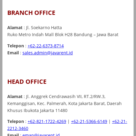
BRANCH OFFICE
Alamat
: Jl. Soekarno Hatta
Ruko Metro Indah Mall Blok H28 Bandung – Jawa Barat
Telepon
:
+62-22-6373-8714
Email
:
sales.admin@javarent.id
HEAD OFFICE
Alamat
: Jl. Anggrek Cendrawasih VII, RT.2/RW.3,
Kemanggisan, Kec. Palmerah, Kota Jakarta Barat, Daerah
Khusus Ibukota Jakarta 11480
Telepon
:
+62-821-1722-4269
|
+62-21-5366-6149
|
+62-21-
2212-3460
Email
:
eman@javarent.id