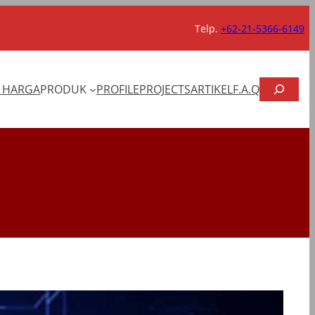
Telp.
+62-21-5366-6149
CARI
T HARGA
PRODUK
PROFILE
PROJECTS
ARTIKEL
F.A.Q