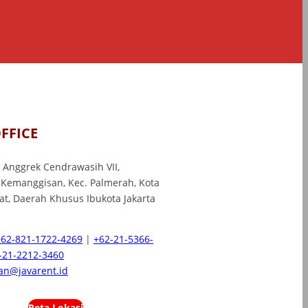
FFICE
l. Anggrek Cendrawasih VII,
 Kemanggisan, Kec. Palmerah, Kota
rat, Daerah Khusus Ibukota Jakarta
+62-821-1722-4269
|
+62-21-5366-
-21-2212-3460
n@javarent.id
Peta Lokasi