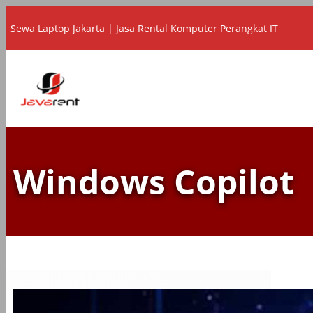
Lewati
Sewa Laptop Jakarta | Jasa Rental Komputer Perangkat IT
ke
konten
Windows Copilot