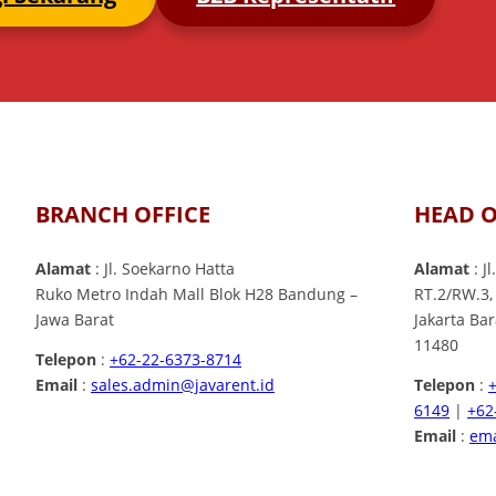
BRANCH OFFICE
HEAD O
Alamat
: Jl. Soekarno Hatta
Alamat
: J
Ruko Metro Indah Mall Blok H28 Bandung –
RT.2/RW.3,
Jawa Barat
Jakarta Ba
11480
Telepon
:
+62-22-6373-8714
Email
:
sales.admin@javarent.id
Telepon
:
6149
|
+62
Email
:
ema