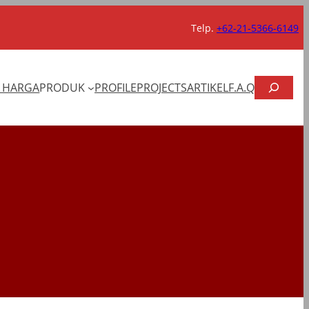
Telp.
+62-21-5366-6149
CARI
T HARGA
PRODUK
PROFILE
PROJECTS
ARTIKEL
F.A.Q