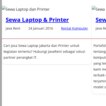
Sewa Laptop & Printer
Sew
Java Rent
24 Januari 2016
Rental Komputer
Java R
Cari Jasa Sewa Laptop Jakarta dan Printer untuk
Portofol
kegiatan tertentu? Hubungi JavaRent sebagai solusi
tentang 
partner perangkat IT.
kompute
yang te
kami me
terbaik
terjamin
model 