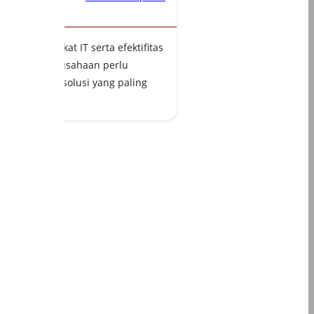
lam perangkat IT serta efektifitas
investasi perusahaan perlu
ng, berikut solusi yang paling