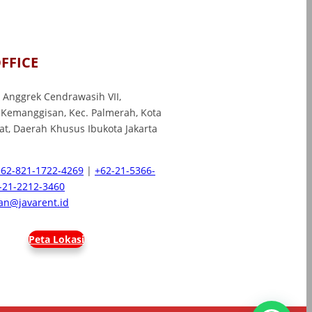
FFICE
l. Anggrek Cendrawasih VII,
 Kemanggisan, Kec. Palmerah, Kota
rat, Daerah Khusus Ibukota Jakarta
+62-821-1722-4269
|
+62-21-5366-
-21-2212-3460
n@javarent.id
Peta Lokasi