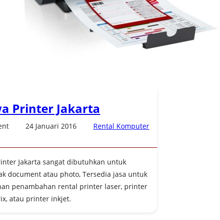
Kebutuhan anda da
pengeluaran dan 
pertimbangan mata
memungkinkan.
a Printer Jakarta
ent
24 Januari 2016
Rental Komputer
inter Jakarta sangat dibutuhkan untuk
k document atau photo, Tersedia jasa untuk
an penambahan rental printer laser, printer
x, atau printer inkjet.