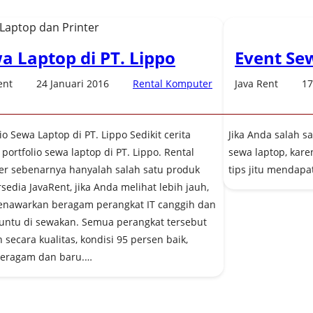
a Laptop di PT. Lippo
Event Se
ent
24 Januari 2016
Rental Komputer
Java Rent
17
io Sewa Laptop di PT. Lippo Sedikit cerita
Jika Anda salah sa
portfolio sewa laptop di PT. Lippo. Rental
sewa laptop, kare
r sebenarnya hanyalah salah satu produk
tips jitu mendapat
rsedia JavaRent, jika Anda melihat lebih jauh,
nawarkan beragam perangkat IT canggih dan
 untu di sewakan. Semua perangkat tersebut
 secara kualitas, kondisi 95 persen baik,
seragam dan baru.…