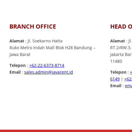
BRANCH OFFICE
HEAD O
Alamat
: Jl. Soekarno Hatta
Alamat
: J
Ruko Metro Indah Mall Blok H28 Bandung –
RT.2/RW.3,
Jawa Barat
Jakarta Ba
11480
Telepon
:
+62-22-6373-8714
Email
:
sales.admin@javarent.id
Telepon
:
6149
|
+62
Email
:
ema