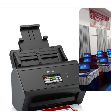
Rental K
Java Rent
24