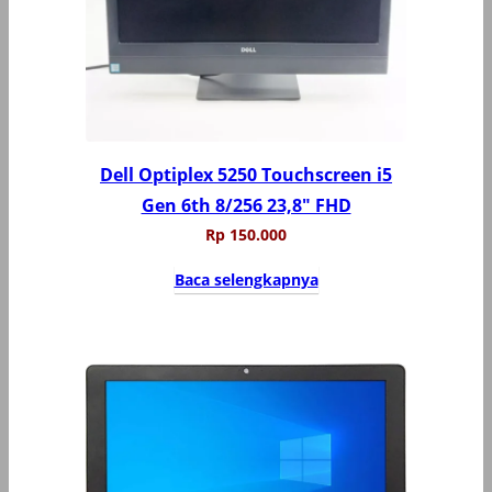
Dell Optiplex 5250 Touchscreen i5
Gen 6th 8/256 23,8″ FHD
Rp
150.000
Baca selengkapnya