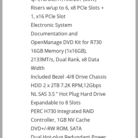
Risers w/up to 6, x8 PCIe Slots +
1, x16 PCIe Slot
Electronic System
Documentation and
OpenManage DVD Kit for R730
16GB Memory (1x16GB),
2133MT/s, Dual Rank, x8 Data
Width
Included Bezel -4/8 Drive Chassis
HDD 2 x 2TB 7.2K RPM,12Gbps
NL SAS 3.5 ” Hot Plug Hard Drive
Expandable to 8 Slots
PERC H730 Integrated RAID
Controller, 1GB NV Cache
DVD+/-RW ROM, SATA
Dual Hot-plug Redundant Power