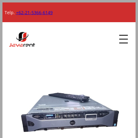
Lewati
Telp.
+62-21-5366-6149
ke
konten