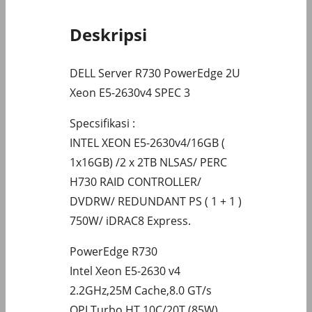
Deskripsi
DELL Server R730 PowerEdge 2U
Xeon E5-2630v4 SPEC 3
Specsifikasi :
INTEL XEON E5-2630v4/16GB (
1x16GB) /2 x 2TB NLSAS/ PERC
H730 RAID CONTROLLER/
DVDRW/ REDUNDANT PS ( 1 + 1 )
750W/ iDRAC8 Express.
PowerEdge R730
Intel Xeon E5-2630 v4
2.2GHz,25M Cache,8.0 GT/s
QPI,Turbo,HT,10C/20T (85W)