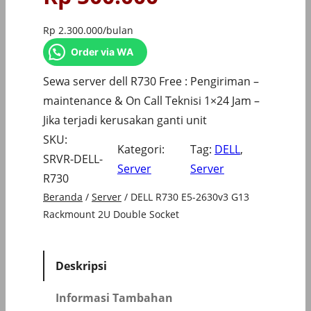
Rp
2.300.000
/bulan
Order via WA
Sewa server dell R730 Free : Pengiriman –
maintenance & On Call Teknisi 1×24 Jam –
Jika terjadi kerusakan ganti unit
SKU:
Kategori:
Tag:
DELL
, 
SRVR-DELL-
Server
Server
R730
Beranda
/
Server
/ DELL R730 E5-2630v3 G13
Rackmount 2U Double Socket
Deskripsi
Informasi Tambahan