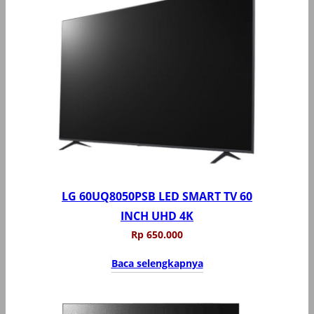
LG 60UQ8050PSB LED SMART TV 60
INCH UHD 4K
Rp
650.000
Baca selengkapnya