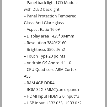
– Panel back light LCD Module
with DLED backlight
– Panel Protection Tempered
Glass; Anti-Glare glass
– Aspect Ratio 16:09
– Display area 1429*804mm
– Resolution 3840*2160
– Brightness 350cd/m2
– Touch Type 20 points
– Android OS Android 11.0
– CPU Quad-core ARM Cortex-
A55
– RAM 4GB DDR4
– ROM 32G EMMC(can expand)
– HDMI Input HDMI 2.0 Input*3
– USB Input USB2.0*3, USB3.0*2