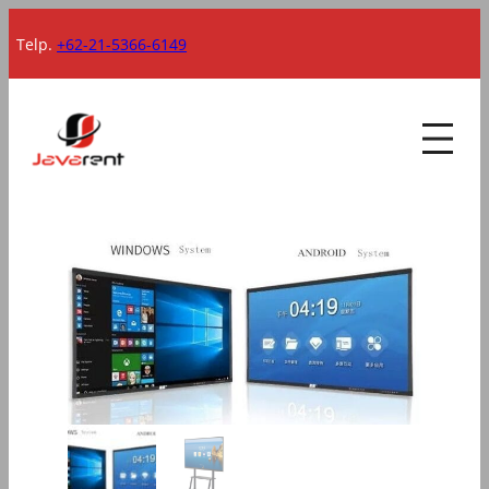
Lewati
Telp.
+62-21-5366-6149
ke
konten