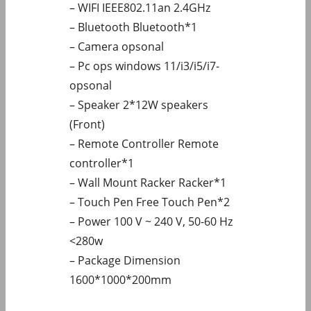
– WIFI IEEE802.11an 2.4GHz
– Bluetooth Bluetooth*1
– Camera opsonal
– Pc ops windows 11/i3/i5/i7-
opsonal
– Speaker 2*12W speakers
(Front)
– Remote Controller Remote
controller*1
– Wall Mount Racker Racker*1
– Touch Pen Free Touch Pen*2
– Power 100 V ~ 240 V, 50-60 Hz
<280w
– Package Dimension
1600*1000*200mm