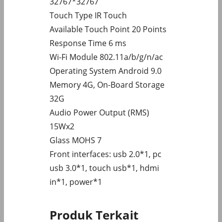
32767*32767
Touch Type IR Touch
Available Touch Point 20 Points
Response Time 6 ms
Wi-Fi Module 802.11a/b/g/n/ac
Operating System Android 9.0
Memory 4G, On-Board Storage
32G
Audio Power Output (RMS)
15Wx2
Glass MOHS 7
Front interfaces: usb 2.0*1, pc
usb 3.0*1, touch usb*1, hdmi
in*1, power*1
Produk Terkait