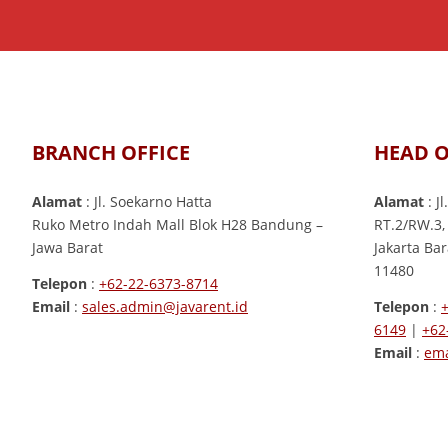
BRANCH OFFICE
HEAD O
Alamat
: Jl. Soekarno Hatta
Alamat
: J
Ruko Metro Indah Mall Blok H28 Bandung –
RT.2/RW.3,
Jawa Barat
Jakarta Ba
11480
Telepon
:
+62-22-6373-8714
Email
:
sales.admin@javarent.id
Telepon
:
6149
|
+62
Email
:
ema