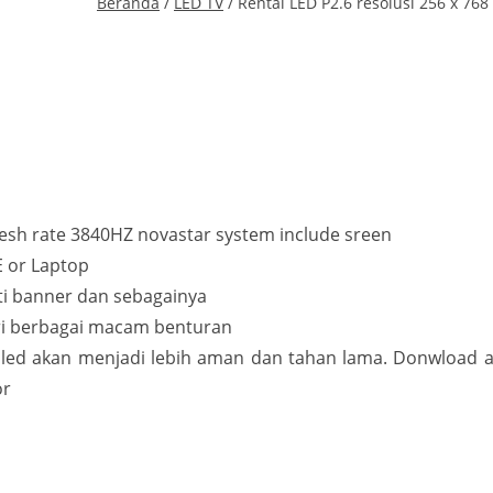
Beranda
/
LED TV
/ Rental LED P2.6 resolusi 256 x 768
esh rate 3840HZ novastar system include sreen
E or Laptop
ti banner dan sebagainya
ri berbagai macam benturan
 led akan menjadi lebih aman dan tahan lama. Donwload apl
or