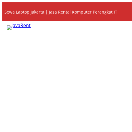
Lewati
Sewa Laptop Jakarta | Jasa Rental Komputer Perangkat IT
ke
konten