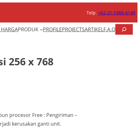
Telp.
+62-21-5366-6149
CARI
T HARGA
PRODUK
PROFILE
PROJECTS
ARTIKEL
F.A.Q
i 256 x 768
un procesor Free : Pengiriman –
rjadi kerusakan ganti unit.