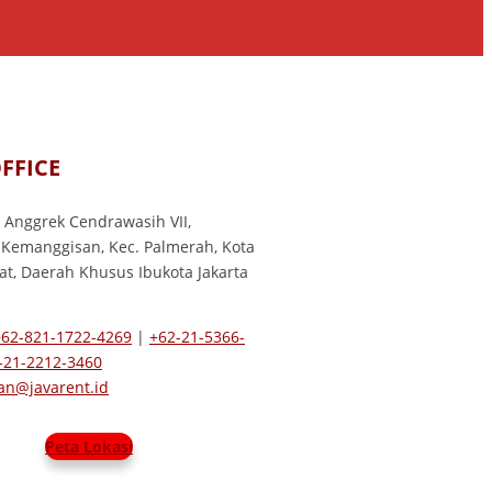
FFICE
l. Anggrek Cendrawasih VII,
 Kemanggisan, Kec. Palmerah, Kota
rat, Daerah Khusus Ibukota Jakarta
+62-821-1722-4269
|
+62-21-5366-
-21-2212-3460
n@javarent.id
Peta Lokasi