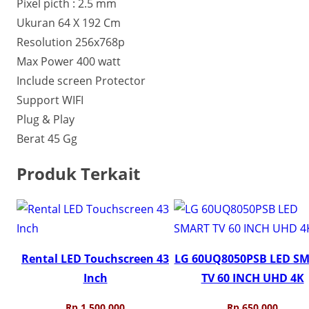
Pixel picth : 2.5 mm
Ukuran 64 X 192 Cm
Resolution 256x768p
Max Power 400 watt
Include screen Protector
Support WIFI
Plug & Play
Berat 45 Gg
Produk Terkait
Rental LED Touchscreen 43
LG 60UQ8050PSB LED S
Inch
TV 60 INCH UHD 4K
Rp
1.500.000
Rp
650.000