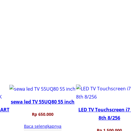
sewa led TV 55UQ80 55 inch
MART
LED TV Touchscreen i7
Rp
650.000
8th 8/256
Baca selengkapnya
Rp
1.500.000