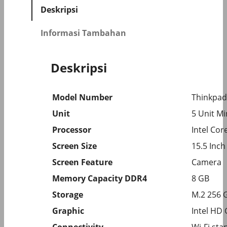
Deskripsi
Informasi Tambahan
Deskripsi
Model Number
Thinkpad
Unit
5 Unit M
Processor
Intel Cor
Screen Size
15.5 Inch
Screen Feature
Camera
Memory Capacity DDR4
8 GB
Storage
M.2 256 
Graphic
Intel HD
Connectivity
Wi-Fi sta