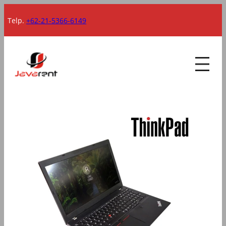
Lewati
Telp.
+62-21-5366-6149
ke
konten