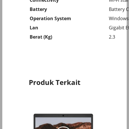
Battery
Battery Ce
Operation System
Windows 
Lan
Gigabit E
Berat (Kg)
2.3
Produk Terkait