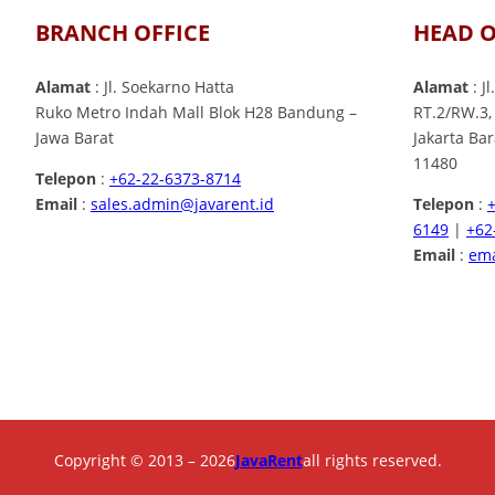
BRANCH OFFICE
HEAD O
Alamat
: Jl. Soekarno Hatta
Alamat
: J
Ruko Metro Indah Mall Blok H28 Bandung –
RT.2/RW.3,
Jawa Barat
Jakarta Ba
11480
Telepon
:
+62-22-6373-8714
Email
:
sales.admin@javarent.id
Telepon
:
6149
|
+62
Email
:
ema
Copyright © 2013 – 2026
JavaRent
all rights reserved.