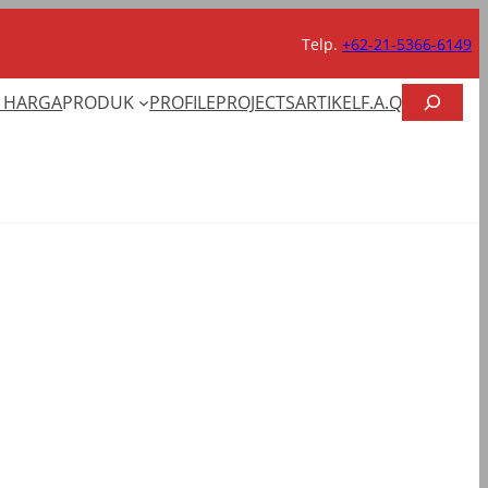
Telp.
+62-21-5366-6149
CARI
T HARGA
PRODUK
PROFILE
PROJECTS
ARTIKEL
F.A.Q