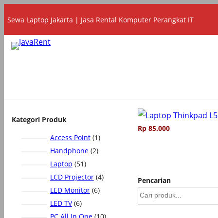
Lewati
Sewa Laptop Jakarta | Jasa Rental Komputer Perangkat IT
ke
konten
Kategori Produk
Rp
85.000
1
Access Point
1
P
2
Handphone
2
r
P
5
Laptop
51
o
r
1
4
LCD Projector
4
Pencarian
d
o
P
P
6
LED Monitor
6
u
d
r
r
P
6
LED TV
6
k
u
o
o
r
P
1
PC All In One
10
k