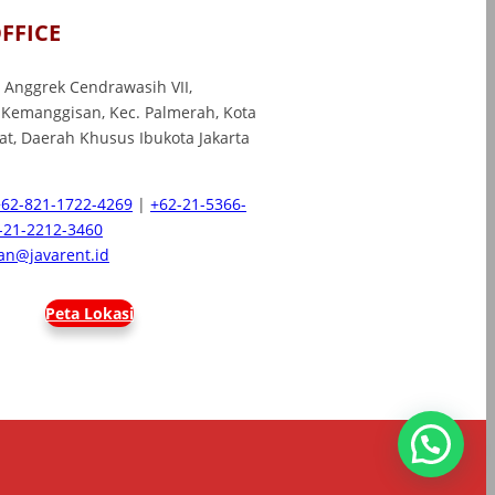
FFICE
l. Anggrek Cendrawasih VII,
 Kemanggisan, Kec. Palmerah, Kota
rat, Daerah Khusus Ibukota Jakarta
+62-821-1722-4269
|
+62-21-5366-
-21-2212-3460
n@javarent.id
Peta Lokasi