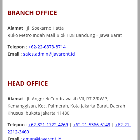
BRANCH OFFICE
Alamat
: Jl. Soekarno Hatta
Ruko Metro Indah Mall Blok H28 Bandung – Jawa Barat
Telepon
:
+62-22-6373-8714
Email
:
sales.admin@javarent.id
HEAD OFFICE
Alamat
: Jl. Anggrek Cendrawasih VII, RT.2/RW.3,
Kemanggisan, Kec. Palmerah, Kota Jakarta Barat, Daerah
Khusus Ibukota Jakarta 11480
Telepon
:
+62-821-1722-4269
|
+62-21-5366-6149
|
+62-21-
2212-3460
Email
:
eman@javarent.id