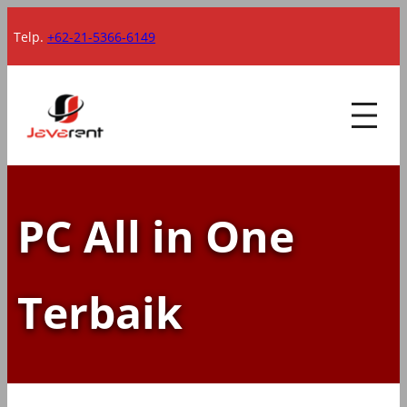
Lewati
Telp.
+62-21-5366-6149
ke
konten
PC All in One
Terbaik