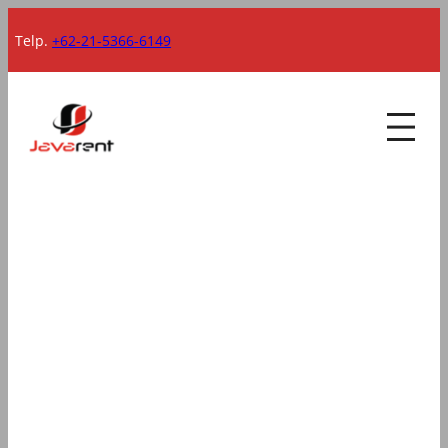
Lewati
Telp.
+62-21-5366-6149
ke
konten