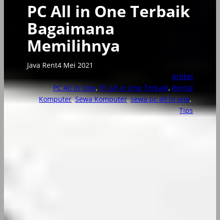
PC All in One Terbaik
Bagaimana
Memilihnya
Java Rent
4 Mei 2021
Artikel
PC All in One
, 
PC All in One Terbaik
, 
Rental
Komputer
, 
Sewa Komputer
, 
sewa pc all in one
, 
Tips