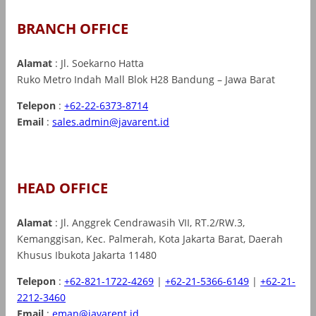
BRANCH OFFICE
Alamat
: Jl. Soekarno Hatta
Ruko Metro Indah Mall Blok H28 Bandung – Jawa Barat
Telepon
:
+62-22-6373-8714
Email
:
sales.admin@javarent.id
HEAD OFFICE
Alamat
: Jl. Anggrek Cendrawasih VII, RT.2/RW.3,
Kemanggisan, Kec. Palmerah, Kota Jakarta Barat, Daerah
Khusus Ibukota Jakarta 11480
Telepon
:
+62-821-1722-4269
|
+62-21-5366-6149
|
+62-21-
2212-3460
Email
:
eman@javarent.id