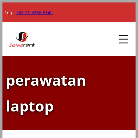
Lewati
Telp.
+62-21-5366-6149
ke
konten
perawatan
laptop