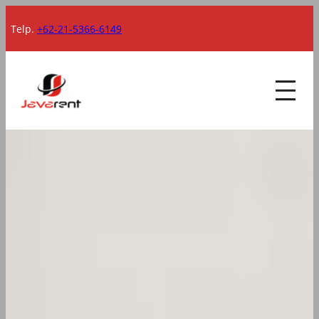
Lewati
Telp.
+62-21-5366-6149
ke
konten