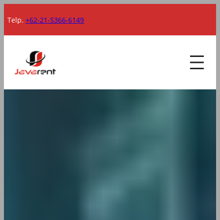
Lewati
Telp.
+62-21-5366-6149
ke
konten