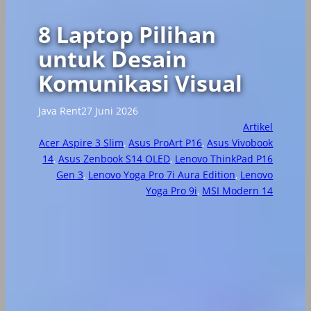
8 Laptop Pilihan
untuk Desain
Komunikasi Visual
Java Rent
27 Juni 2026
Artikel
Acer Aspire 3 Slim
, 
Asus ProArt P16
, 
Asus Vivobook
14
, 
Asus Zenbook S14 OLED
, 
Lenovo ThinkPad P16
Gen 3
, 
Lenovo Yoga Pro 7i Aura Edition
, 
Lenovo
Yoga Pro 9i
, 
MSI Modern 14