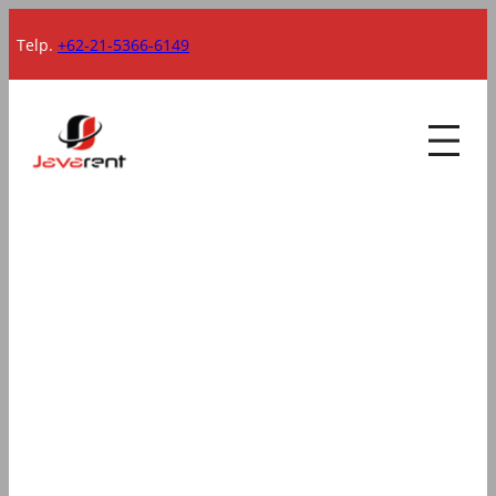
Lewati
Telp.
+62-21-5366-6149
ke
konten