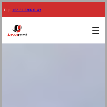
Lewati
Telp.
+62-21-5366-6149
ke
konten