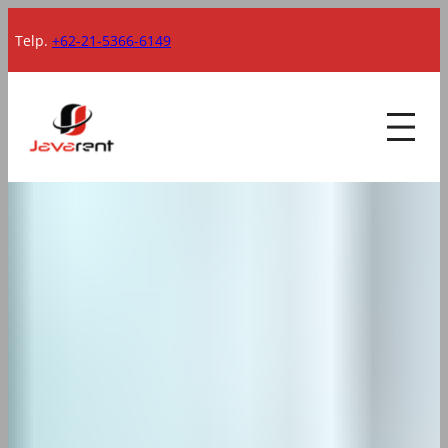
Lewati
Telp.
+62-21-5366-6149
ke
konten