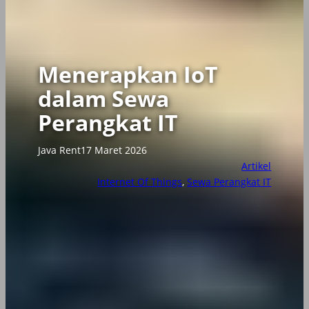
Menerapkan IoT
dalam Sewa
Perangkat IT
Java Rent
17 Maret 2026
Artikel
Internet Of Things
, 
Sewa Perangkat IT