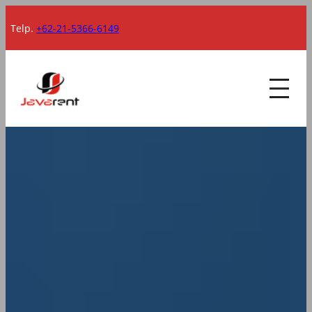
Lewati
Telp.
+62-21-5366-6149
ke
konten