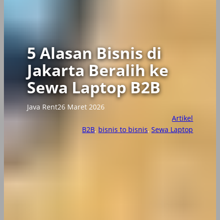
5 Alasan Bisnis di
Jakarta Beralih ke
Sewa Laptop B2B
Java Rent
26 Maret 2026
Artikel
B2B
, 
bisnis to bisnis
, 
Sewa Laptop