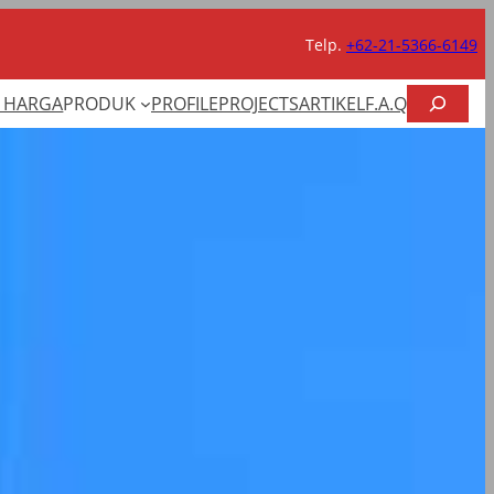
Telp.
+62-21-5366-6149
CARI
T HARGA
PRODUK
PROFILE
PROJECTS
ARTIKEL
F.A.Q