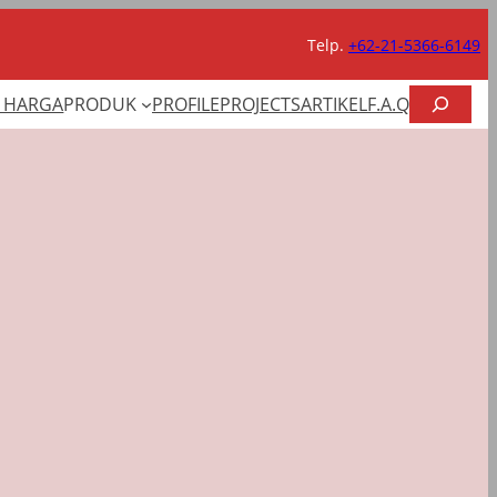
Telp.
+62-21-5366-6149
CARI
T HARGA
PRODUK
PROFILE
PROJECTS
ARTIKEL
F.A.Q