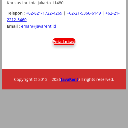
Khusus Ibukota Jakarta 11480
Telepon
:
+62-821-1722-4269
|
+62-21-5366-6149
|
+62-21-
2212-3460
Email
:
eman@javarent.id
Peta Lokasi
Copyright © 2013 – 2026
JavaRent
all rights reserved.