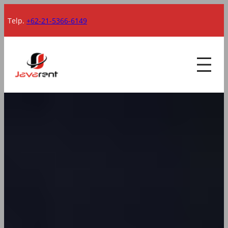
Lewati
Telp.
+62-21-5366-6149
ke
konten