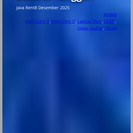
Java Rent
8 Desember 2025
Artikel
Intel Core i5
, 
Intel Core i7
, 
Laptop Tipis
, 
OLED
, 
Sewa Laptop
, 
Tecno