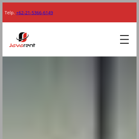
Lewati
Telp.
+62-21-5366-6149
ke
konten