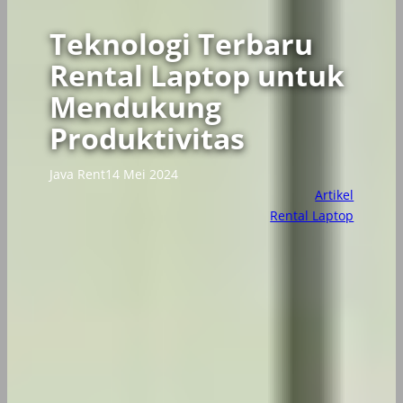
Teknologi Terbaru
Rental Laptop untuk
Mendukung
Produktivitas
Java Rent
14 Mei 2024
Artikel
Rental Laptop