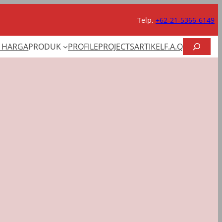
Telp.
+62-21-5366-6149
CARI
T HARGA
PRODUK
PROFILE
PROJECTS
ARTIKEL
F.A.Q