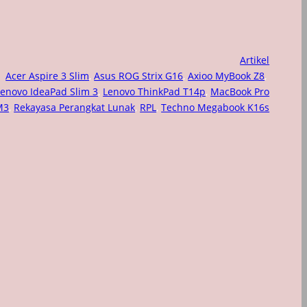
Artikel
Acer Aspire 3 Slim
, 
Asus ROG Strix G16
, 
Axioo MyBook Z8
, 
Lenovo IdeaPad Slim 3
, 
Lenovo ThinkPad T14p
, 
MacBook Pro
M3
, 
Rekayasa Perangkat Lunak
, 
RPL
, 
Techno Megabook K16s