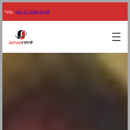
Lewati
Telp.
+62-21-5366-6149
ke
konten